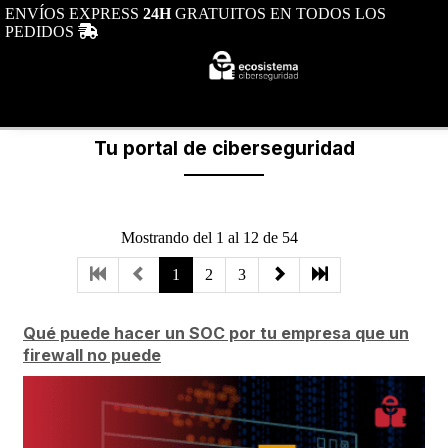
ENVÍOS EXPRESS
24H
GRATUITOS EN TODOS LOS
Toggle navi
PEDIDOS
Toggle navigation
0
Tu portal de ciberseguridad
Tu portal de ciberseguridad
Mostrando del 1 al 12 de 54
1
2
3
Qué puede hacer un SOC por tu empresa que un
firewall no puede