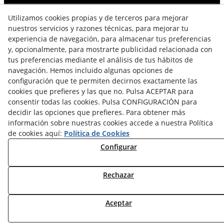
Reestablecer contraseña
Utilizamos cookies propias y de terceros para mejorar
nuestros servicios y razones técnicas, para mejorar tu
Condiciones de envío
experiencia de navegación, para almacenar tus preferencias
Condiciones de compra
y, opcionalmente, para mostrarte publicidad relacionada con
Fortinet Official Partner
tus preferencias mediante el análisis de tus hábitos de
navegación. Hemos incluido algunas opciones de
configuración que te permiten decirnos exactamente las
cookies que prefieres y las que no. Pulsa ACEPTAR para
Métodos de pago
consentir todas las cookies. Pulsa CONFIGURACIÓN para
decidir las opciones que prefieres. Para obtener más
información sobre nuestras cookies accede a nuestra Política
de cookies aquí:
Política de Cookies
Configurar
Partners de envío
Rechazar
Aceptar
© 08/2026 Ecosistema Ciberseguridad - Todos los derechos
reservados.