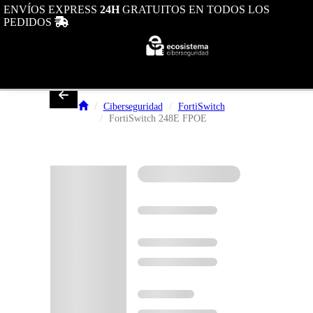
ENVÍOS EXPRESS
24H
GRATUITOS EN TODOS LOS
Toggle navi
PEDIDOS
Toggle navigation
0
Ciberseguridad
FortiSwitch
FortiSwitch 248E FPOE